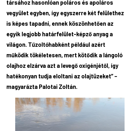
társához hasonlóan poláros és apoláros
vegyület egyben, így egyszerre két felülethez
is képes tapadni, ennek köszönhetően az
egyik legjobb határfelület-képző anyag a
világon. Tűzoltóhabként például azért
működik tökéletesen, mert kötődik a lángoló
olajhoz elzárva azt a levegő oxigénjétől, így
hatékonyan tudja eloltani az olajtüzeket” –
magyarázta Palotai Zoltán.