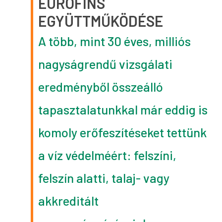
EUROFINS
EGYÜTTMŰKÖDÉSE
A több, mint 30 éves, milliós
nagyságrendű vizsgálati
eredményből összeálló
tapasztalatunkkal már eddig is
komoly erőfeszítéseket tettünk
a víz védelméért: felszíni,
felszín alatti, talaj- vagy
akkreditált