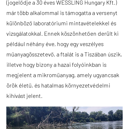
(jogelődje a 30 éves WESSLING Hungary Kft.)
már több alkalommal is támogatta a versenyt
különböző laboratóriumi mintavételekkel és
vizsgálatokkal. Ennek köszönhetően derült ki
például néhány éve, hogy egy veszélyes
műanyagösszetevő, a ftalát is a Tiszában úszik,
illetve hogy bizony a hazai folyóinkban is
megjelent a mikroműanyag, amely ugyancsak
örök életű, és hatalmas környezetvédelmi
kihívást jelent.