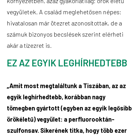
környezetben, azaz gyakorlatilag: örök életű
vegyületek. A család meglehetősen népes:
hivatalosan már ötezret azonosítottak, de a
számuk bizonyos becslések szerint elérheti
akár a tízezret is.
EZ AZ EGYIK LEGHÍRHEDTEBB
„Amit most megtaláltunk a Tiszában, az az
egyik leghírhedtebb, korábban nagy
tömegben gyártott (egyben az egyik legősibb
örökéletű) vegyület: a perfluorooktán-
szulfonsav. Sikerének titka, hogy több ezer