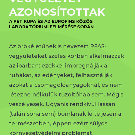
AZONOSÍTOTTAK
A PET KUPA ÉS AZ EUROFINS KÖZÖS
LABORATÓRIUMI FELMÉRÉSE SORÁN
Az örökéletűnek is nevezett PFAS-
vegyületeket széles körben alkalmazzák
az iparban: ezekkel impregnálják a
ruhákat, az edényeket, felhasználják
azokat a csomagolóanyagoknál, és nem
létezne nélkülük tűzoltóhab sem. Mégis
veszélyesek. Ugyanis rendkívül lassan
(talán soha sem) bomlanak le teljesen a
természetben, éppen ezért súlyos
környezetvédelmi problémát