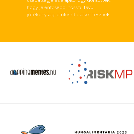
csapattagja és alapítói úgy döntöttek,
hogy jelentősebb, hosszú távú
jótékonysági erőfeszítéseket tesznek.