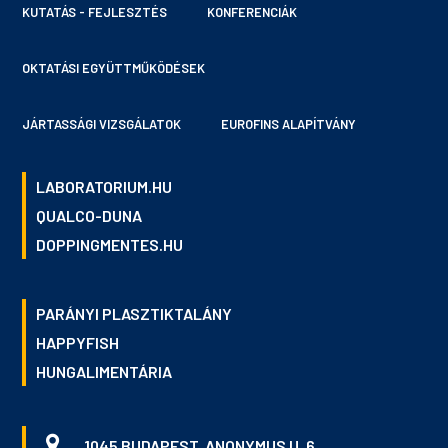
KUTATÁS - FEJLESZTÉS
KONFERENCIÁK
OKTATÁSI EGYÜTTMŰKÖDÉSEK
JÁRTASSÁGI VIZSGÁLATOK
EUROFINS ALAPÍTVÁNY
LABORATORIUM.HU
QUALCO-DUNA
DOPPINGMENTES.HU
PARÁNYI PLASZTIKTALÁNY
HAPPYFISH
HUNGALIMENTÁRIA
1045 BUDAPEST, ANONYMUS U. 6.