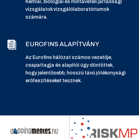
Kémiai, biológiai és mintavételi jártassági
vizsgálatok vizsgálólaboratóriumok
számára.
EUROFINS ALAPÍTVÁNY
Az Eurofins hálózat számos vezetője,
csapattagja és alapítói úgy döntöttek,
hogy jelentősebb, hosszú távú jótékonysági
erőfeszítéseket tesznek.